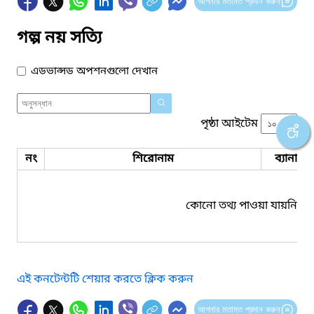
আপনার মতামত প্রদান করুন
গল্প নয় সত্যি
এডভান্সড অপশনগুলো দেখান
পৃষ্ঠা আইটেম
নং
শিরোনাম
ব্যানার 
কোনো তথ্য পাওয়া যায়নি।
এই কনটেন্টটি শেয়ার করতে ক্লিক করুন
আপনার মতামত প্রদান করুন