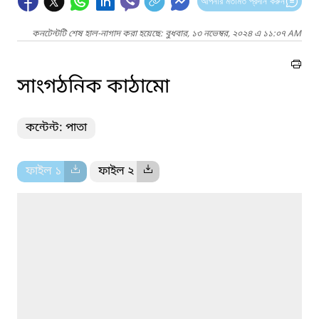
আপনার মতামত প্রদান করুন
কনটেন্টটি শেষ হাল-নাগাদ করা হয়েছে: বুধবার, ১৩ নভেম্বর, ২০২৪ এ ১১:০৭ AM
সাংগঠনিক কাঠামো
কন্টেন্ট: পাতা
ফাইল ১
ফাইল ২