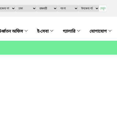
দেখুন
র্ধ্বতন অফিস
ই-সেবা
গ্যালারি
যোগাযোগ